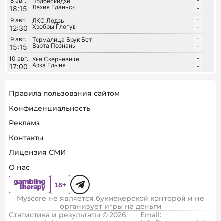
-
8 авг.
Подбескидзе
Лехия Гданьск
18:15
-
-
9 авг.
ЛКС Лодзь
Хробры Глогув
12:30
-
-
9 авг.
Термалица Брук Бет
Варта Познань
15:15
-
-
10 авг.
Уня Скерневице
Арка Гдыня
17:00
-
Правила пользования сайтом
Конфиденциальность
Реклама
Контакты
Лицензия СМИ
О нас
Myscore не является букмекерской конторой и не
организует игры на деньги
Статистика и результаты © 2026
Email: