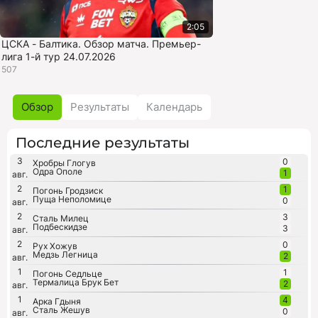
2:05
ЦСКА - Балтика. Обзор матча. Премьер-
лига 1-й тур 24.07.2026
507
Обзор
Результаты
Календарь
Последние результаты
3
0
Хробры Глогув
Одра Ополе
1
авг.
2
1
Погонь Гродзиск
Пуща Неполомице
0
авг.
2
3
Сталь Милец
Подбескидзе
3
авг.
2
0
Рух Хожув
Медзь Легница
2
авг.
1
1
Погонь Седльце
Термалица Брук Бет
2
авг.
1
4
Арка Гдыня
Сталь Жешув
0
авг.