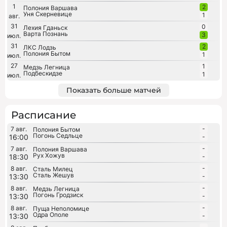
1
2
Полония Варшава
Уня Скерневице
1
авг.
31
0
Лехия Гданьск
Варта Познань
3
июл.
31
2
ЛКС Лодзь
Полония Бытом
1
июл.
27
1
Медзь Легница
Подбескидзе
1
июл.
Показать больше матчей
Расписание
-
7 авг.
Полония Бытом
Погонь Седльце
16:00
-
-
7 авг.
Полония Варшава
Рух Хожув
18:30
-
-
8 авг.
Сталь Милец
Сталь Жешув
13:30
-
-
8 авг.
Медзь Легница
Погонь Гродзиск
13:30
-
-
8 авг.
Пуща Неполомице
Одра Ополе
13:30
-