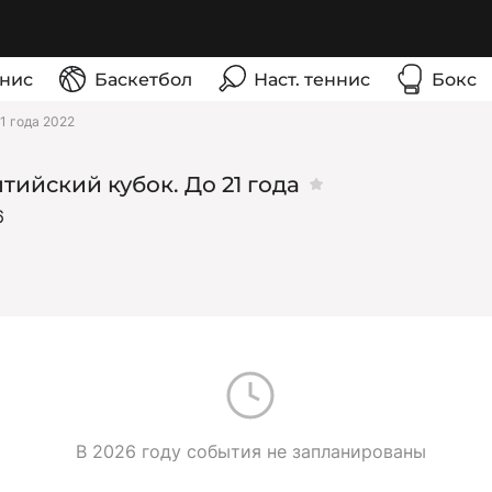
нис
Баскетбол
Наст. теннис
Бокс
1 года 2022
тийский кубок. До 21 года
6
В 2026 году события не запланированы