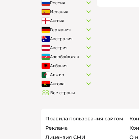
Россия
Испания
Англия
Германия
Австралия
Австрия
Азербайджан
Албания
Алжир
Ангола
Все страны
Правила пользования сайтом
Кон
Реклама
Кон
Лицензия СМИ
О н