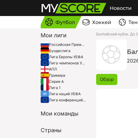
Новости
Футбол
Хоккей
Тен
Балтийский кубок. До 2
Мои лиги
Российская Премьер-Лига
Бал
Бундеслига
Лига Европы УЕФА
202
Лига чемпионов УЕФА
АПЛ
Примера
Обзор
Серия A
Лига 1
Лига наций УЕФА
Лига конференций УЕФА
Мои команды
Страны