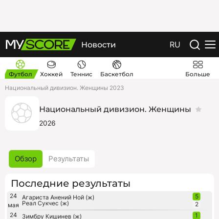
RU
Новости
Футбол
Хоккей
Теннис
Баскетбол
Больше
Национальный дивизион. Женщины 2023
Национальный дивизион. Женщины
2026
Обзор
Результаты
Последние результаты
24
5
Агариста Анений Ной (ж)
Реал Сукчес (ж)
2
мая
24
1
Зимбру Кишинев (ж)