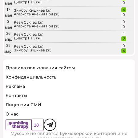
Днестр ГТК (ж)
0
мая
17
4
Зимбру Кишинев (ж)
Агариста Анений Ной (ж)
0
мая
3
0
Реал Сукчес (ж)
Агариста Анений Ной (ж)
0
мая
26
1
Реал Сукчес (ж)
Днестр ГТК (ж)
2
апр.
25
0
Реал Сукчес (ж)
Зимбру Кишинев (ж)
4
мар.
Правила пользования сайтом
Конфиденциальность
Реклама
Контакты
Лицензия СМИ
О нас
Myscore не является букмекерской конторой и не