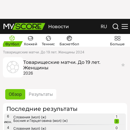
RU
Новости
Футбол
Хоккей
Теннис
Баскетбол
Больше
Товарищеские матчи. До 19 лет. Женщины 2024
Товарищеские матчи. До 19 лет.
Женщины
2026
Обзор
Результаты
Последние результаты
6
1
Словения (мол) (ж)
Босния и Герцеговина (мол) (ж)
3
июн.
4
0
Словения (мол) (ж)