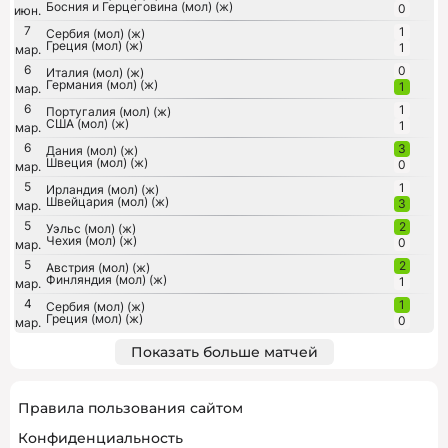
Босния и Герцеговина (мол) (ж)
0
июн.
7
1
Сербия (мол) (ж)
Греция (мол) (ж)
1
мар.
6
0
Италия (мол) (ж)
Германия (мол) (ж)
1
мар.
6
1
Португалия (мол) (ж)
США (мол) (ж)
1
мар.
6
3
Дания (мол) (ж)
Швеция (мол) (ж)
0
мар.
5
1
Ирландия (мол) (ж)
Швейцария (мол) (ж)
3
мар.
5
2
Уэльс (мол) (ж)
Чехия (мол) (ж)
0
мар.
5
2
Австрия (мол) (ж)
Финляндия (мол) (ж)
1
мар.
4
1
Сербия (мол) (ж)
Греция (мол) (ж)
0
мар.
Показать больше матчей
Правила пользования сайтом
Конфиденциальность