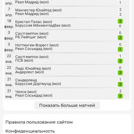
Реал Мадрид (мол)
1
апр.
7
2
Манчестер Юнайтед (мол)
Реал Мадрид (мол)
2
апр.
18
2
Кристал Пэлас (мол)
Боруссия Мёнхенгладбах (мол)
0
февр.
3
0
Саутгемптон (мол)
РБ Лейпциг (мол)
3
февр.
3
0
Ноттингем Форест (мол)
Реал Сосьедад (мол)
1
февр.
22
1
Саутгемптон (мол)
ПСВ (мол)
3
янв.
22
0
Лидс Юнайтед (мол)
Андерлехт (мол)
3
янв.
21
1
Сандерленд
Боруссия Дортмунд (мол)
3
янв.
21
2
Челси (мол)
Реал Сосьедад (мол)
3
янв.
Показать больше матчей
Правила пользования сайтом
Конфиденциальность