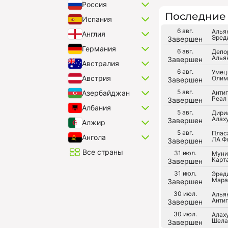
Россия
Последние 
Испания
6 авг.
Алья
Англия
Эред
Завершен
Германия
6 авг.
Депо
Алья
Завершен
Австралия
6 авг.
Умец
Австрия
Олим
Завершен
5 авг.
Антиг
Азербайджан
Реал
Завершен
Албания
5 авг.
Дири
Алах
Завершен
Алжир
5 авг.
Плас
Ангола
ЛА Ф
Завершен
Все страны
31 июл.
Муни
Карт
Завершен
31 июл.
Эред
Мара
Завершен
30 июл.
Алья
Антиг
Завершен
30 июл.
Алах
Шела
Завершен