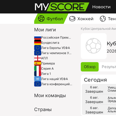
Новости
Футбол
Хоккей
Тен
Кубок Центральной А
Мои лиги
Российская Премьер-Лига
Ку
Бундеслига
Лига Европы УЕФА
202
Лига чемпионов УЕФА
АПЛ
Примера
Обзор
Резуль
Серия A
Лига 1
Сегодня
Лига наций УЕФА
Лига конференций УЕФА
6 авг.
Умец
Олим
Завершен
Мои команды
6 авг.
Алья
Эред
Завершен
6 авг.
Депо
Страны
Алья
Завершен