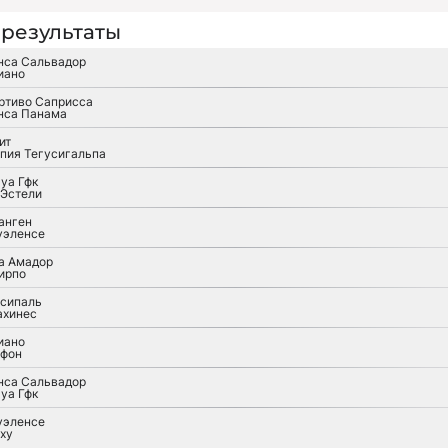
результаты
нса Сальвадор
иано
ртиво Саприсса
нса Панама
ит
пия Тегусигальпа
уа Гфк
 Эстели
анген
уэленсе
а Амадор
ирпо
сипаль
ахинес
иано
фон
нса Сальвадор
уа Гфк
уэленсе
ху