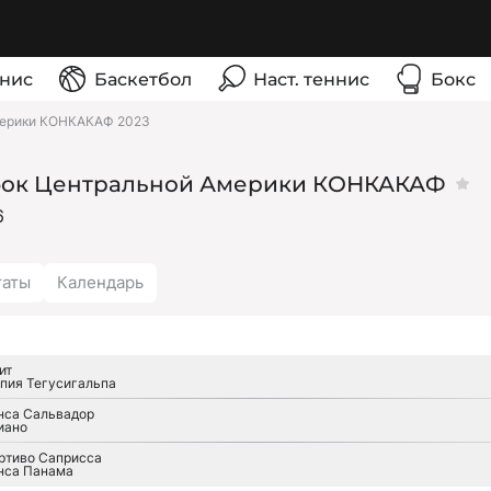
нис
Баскетбол
Наст. теннис
Бокс
мерики КОНКАКАФ 2023
бок Центральной Америки КОНКАКАФ
6
таты
Календарь
ит
пия Тегусигальпа
нса Сальвадор
иано
ртиво Саприсса
нса Панама