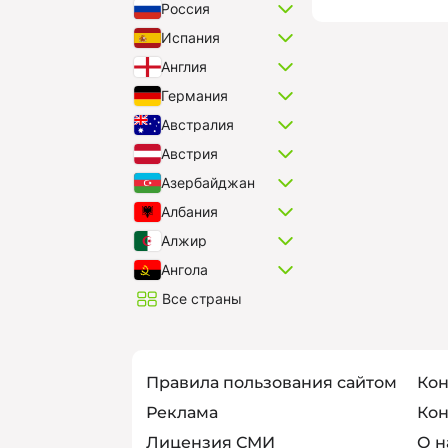
Россия
Испания
Англия
Германия
Австралия
Австрия
Азербайджан
Албания
Алжир
Ангола
Все страны
Правила пользования сайтом
Кон
Реклама
Кон
Лицензия СМИ
О н