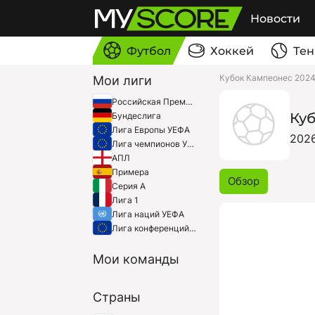
Новости
Футбол
Хоккей
Тен
Кубок Кампеонес 202
Мои лиги
Российская Премьер-Лига
Ку
Бундеслига
Лига Европы УЕФА
202
Лига чемпионов УЕФА
АПЛ
Примера
Обзор
Серия A
Лига 1
Лига наций УЕФА
Лига конференций УЕФА
Мои команды
Страны