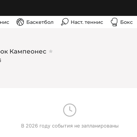
нис
Баскетбол
Наст. теннис
Бокс
4
бок Кампеонес
6
В 2026 году события не запланированы