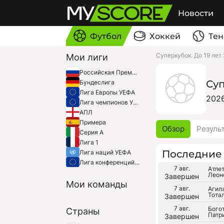
Новости
Футбол
Хоккей
Тен
Суперкубок. До 19 лет
Мои лиги
Российская Премьер-Лига
Суп
Бундеслига
Лига Европы УЕФА
202
Лига чемпионов УЕФА
АПЛ
Примера
Обзор
Резуль
Серия A
Лига 1
Последние 
Лига наций УЕФА
Лига конференций УЕФА
7 авг.
Атле
Леон
Завершен
Мои команды
7 авг.
Агил
Тотал
Завершен
7 авг.
Богот
Страны
Патри
Завершен