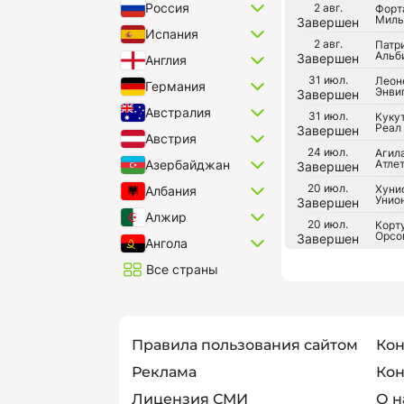
Россия
2 авг.
Форт
Миль
Завершен
Испания
2 авг.
Патри
Альб
Завершен
Англия
31 июл.
Леон
Германия
Энви
Завершен
Австралия
31 июл.
Кукут
Реал
Завершен
Австрия
24 июл.
Агил
Атле
Азербайджан
Завершен
20 июл.
Хуни
Албания
Унио
Завершен
Алжир
20 июл.
Корту
Орсо
Завершен
Ангола
Все страны
Правила пользования сайтом
Кон
Реклама
Кон
Лицензия СМИ
О н