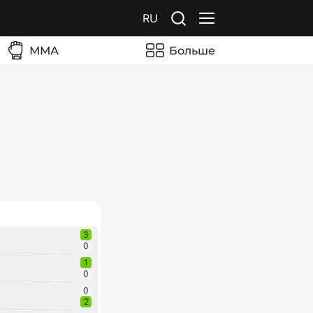
RU
ММА
Больше
3
0
1
0
0
2