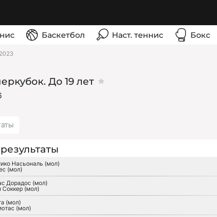
нис
Баскетбол
Наст. теннис
Бокс
 2023
еркубок. До 19 лет
6
таты
результаты
тико Насьональ (мол)
ес (мол)
ас Дорадос (мол)
 Соккер (мол)
а (мол)
отас (мол)