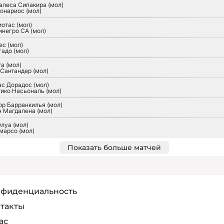
алеса Сипакира (мол)
онариос (мол)
отас (мол)
инегро СА (мол)
ес (мол)
гадо (мол)
а (мол)
 Сантандер (мол)
ас Дорадос (мол)
тико Насьональ (мол)
ор Барранкилья (мол)
н Магдалена (мол)
луа (мол)
марсо (мол)
Показать больше матчей
фиденциальность
такты
ас