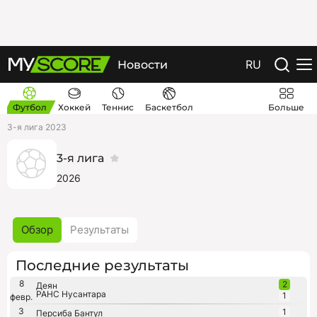
RU
Новости
Футбол
Хоккей
Теннис
Баскетбол
Больше
3-я лига 2023
3-я лига
2026
Обзор
Результаты
Последние результаты
8
2
Деян
РАНС Нусантара
1
февр.
3
1
Персиба Бантул