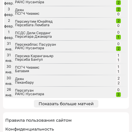
РАНС Нусантара
2
февр.
3
2
Деян
ПСГЧ Чиамис
0
февр.
2
2
Персикутим Юнайтед
Персебата Лембата
0
февр.
1
0
ПСДС Дели Серданг
Перситара Джакарта
1
февр.
31
0
Персекабпас Пасуруан
РАНС Нусантара
2
янв.
31
1
Персика Каранганьяр
Персиба Бантул
1
янв.
30
1
ПСГЧ Чиамис
Батавия
1
янв.
30
2
Деян
Пеканбару
2
янв.
26
0
Персатуан
РАНС Нусантара
3
янв.
Показать больше матчей
Правила пользования сайтом
Конфиденциальность