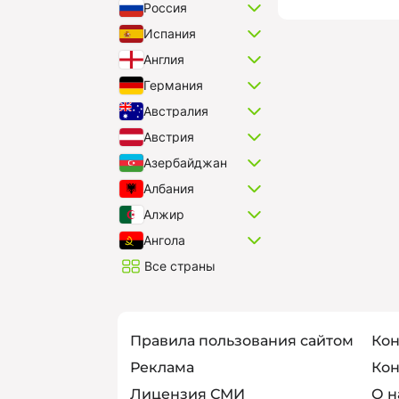
Россия
Испания
Англия
Германия
Австралия
Австрия
Азербайджан
Албания
Алжир
Ангола
Все страны
Правила пользования сайтом
Кон
Реклама
Кон
Лицензия СМИ
О н