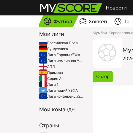
Новости
Футбол
Хоккей
Тен
Мумбаи. Корпоративна
Мои лиги
Российская Премьер-Лига
Му
Бундеслига
Лига Европы УЕФА
202
Лига чемпионов УЕФА
АПЛ
Примера
Обзор
Серия A
Лига 1
Лига наций УЕФА
Лига конференций УЕФА
Мои команды
Страны