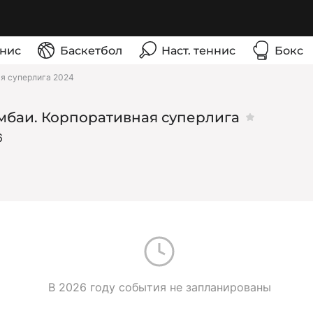
нис
Баскетбол
Наст. теннис
Бокс
я суперлига 2024
мбаи. Корпоративная суперлига
6
В 2026 году события не запланированы