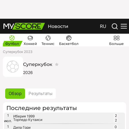
RU
Новости
Футбол
Хоккей
Теннис
Баскетбол
Больше
Суперкубок 2023
Суперкубок
2026
Обзор
Результаты
Последние результаты
1
2
Иберия 1999
Торпедо Кутаиси
2
июл.
1
0
Дила Гори