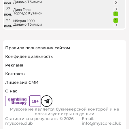
Динамо Тбилиси
0
июл.
27
0
Дила Гори
Торпедо Кутаиси
1
июн.
27
1
Иберия 1999
Динамо Тбилиси
0
июн.
Правила пользования сайтом
Конфиденциальность
Реклама
Контакты
Лицензия СМИ
О нас
Myscore не является букмекерской конторой и не
организует игры на деньги
Статистика и результаты © 2026
Email:
myscore.club
info@myscore.club