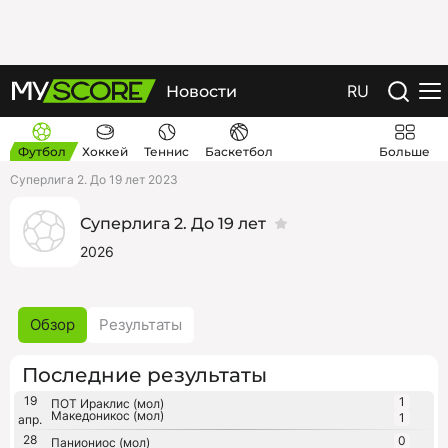
RU
Новости
Футбол
Хоккей
Теннис
Баскетбол
Больше
Суперлига 2. До 19 лет 2023
Суперлига 2. До 19 лет
2026
Обзор
Результаты
Последние результаты
19
1
ПОТ Ираклис (мол)
Македоникос (мол)
1
апр.
28
0
Паниониос (мол)