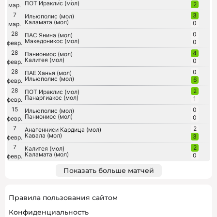
ПОТ Ираклис (мол)
2
мар.
7
3
Ильюполис (мол)
Каламата (мол)
0
мар.
28
0
ПАС Янина (мол)
Македоникос (мол)
0
февр.
28
4
Паниониос (мол)
Калитея (мол)
0
февр.
28
0
ПАЕ Ханья (мол)
Ильюполис (мол)
6
февр.
28
2
ПОТ Ираклис (мол)
Панаргиакос (мол)
1
февр.
15
0
Ильюполис (мол)
Паниониос (мол)
0
февр.
7
2
Анагенниси Кардица (мол)
Кавала (мол)
3
февр.
7
2
Калитея (мол)
Каламата (мол)
0
февр.
Показать больше матчей
Правила пользования сайтом
Конфиденциальность