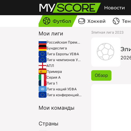
Новости
Футбол
Хоккей
Тен
Элитная лига 2023
Мои лиги
Российская Премьер-Лига
Эли
Бундеслига
Лига Европы УЕФА
202
Лига чемпионов УЕФА
АПЛ
Примера
Обзор
Серия A
Лига 1
Лига наций УЕФА
Лига конференций УЕФА
Мои команды
Страны