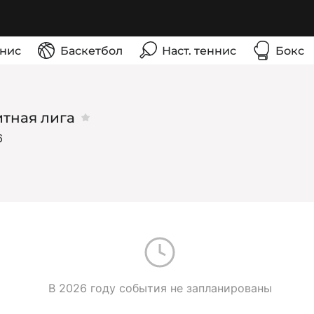
нис
Баскетбол
Наст. теннис
Бокс
тная лига
6
В 2026 году события не запланированы