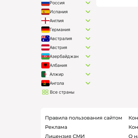
Россия
Испания
Англия
Германия
Австралия
Австрия
Азербайджан
Албания
Алжир
Ангола
Все страны
Правила пользования сайтом
Кон
Реклама
Кон
Лицензия СМИ
О н