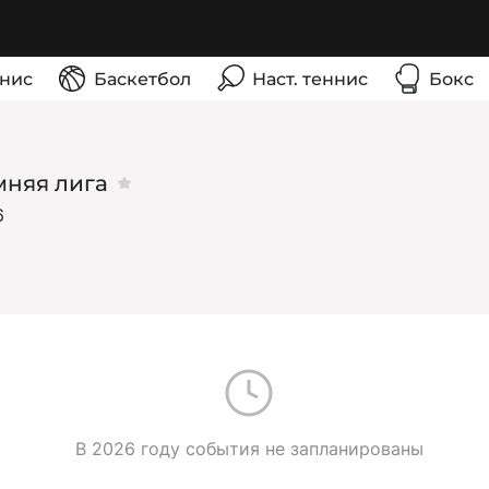
нис
Баскетбол
Наст. теннис
Бокс
мняя лига
6
В 2026 году события не запланированы