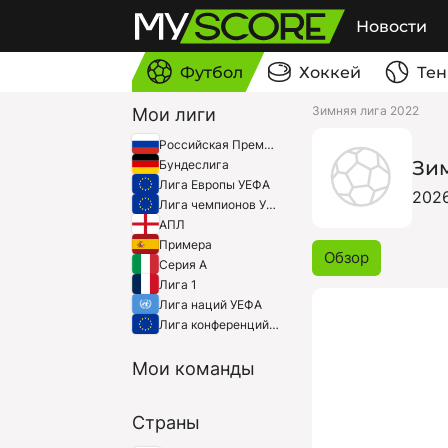
Новости
Футбол
Хоккей
Тен
Зимняя лига 2022
Мои лиги
Российская Премьер-Лига
Зи
Бундеслига
Лига Европы УЕФА
202
Лига чемпионов УЕФА
АПЛ
Примера
Обзор
Серия A
Лига 1
Лига наций УЕФА
Лига конференций УЕФА
Мои команды
Страны