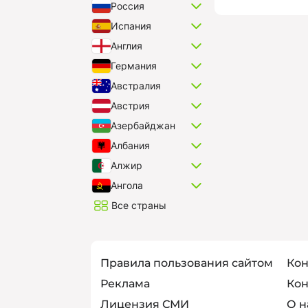
Россия
Испания
Англия
Германия
Австралия
Австрия
Азербайджан
Албания
Алжир
Ангола
Все страны
Правила пользования сайтом
Кон
Реклама
Кон
Лицензия СМИ
О н