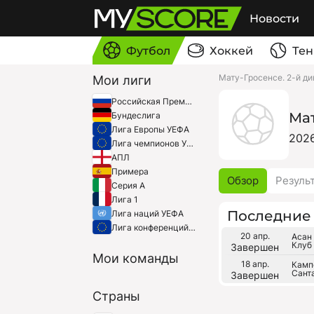
Новости
Футбол
Хоккей
Тен
Мату-Гросенсе. 2-й д
Мои лиги
Российская Премьер-Лига
Мат
Бундеслига
Лига Европы УЕФА
202
Лига чемпионов УЕФА
АПЛ
Примера
Обзор
Резуль
Серия A
Лига 1
Последние 
Лига наций УЕФА
Лига конференций УЕФА
20 апр.
Асан
Клуб
Завершен
Мои команды
18 апр.
Камп
Сант
Завершен
Страны