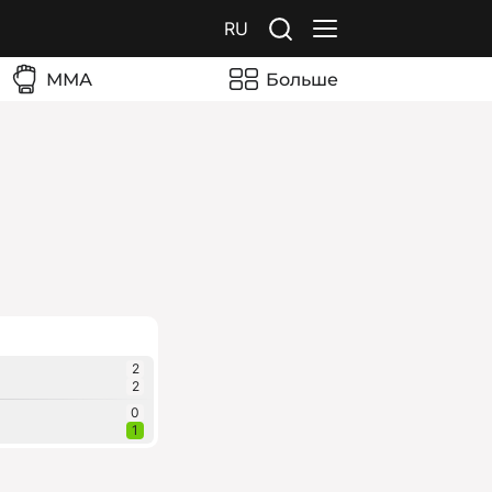
RU
ММА
Больше
2
2
0
1