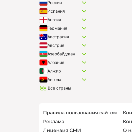
Россия
Испания
Англия
Германия
Австралия
Австрия
Азербайджан
Албания
Алжир
Ангола
Все страны
Правила пользования сайтом
Кон
Реклама
Кон
Лицензия СМИ
О н