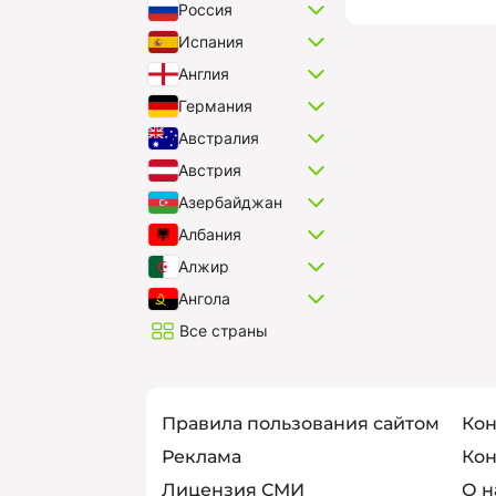
Россия
Испания
Англия
Германия
Австралия
Австрия
Азербайджан
Албания
Алжир
Ангола
Все страны
Правила пользования сайтом
Кон
Реклама
Кон
Лицензия СМИ
О н