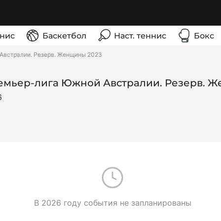
нис
Баскетбол
Наст. теннис
Бокс
Австралии. Резерв. Женщины 2023
емьер-лига Южной Австралии. Резерв. 
6
В 2026 году события не запланированы