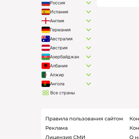
Россия
Испания
Англия
Германия
Австралия
Австрия
Азербайджан
Албания
Алжир
Ангола
Все страны
Правила пользования сайтом
Кон
Реклама
Кон
Лицензия СМИ
О н