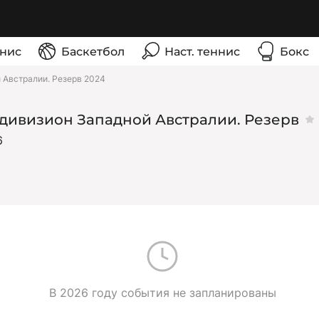
нис
Баскетбол
Наст. теннис
Бокс
 Австралии. Резерв 2024
 дивизион Западной Австралии. Резерв
6
В 2026 году события не запланированы