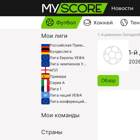
Новости
Футбол
Хоккей
Тен
1-й дивизион Западной
Мои лиги
Российская Премьер-Лига
1-й
Бундеслига
Лига Европы УЕФА
202
Лига чемпионов УЕФА
АПЛ
Примера
Обзор
Серия A
Лига 1
Лига наций УЕФА
Лига конференций УЕФА
Мои команды
Страны