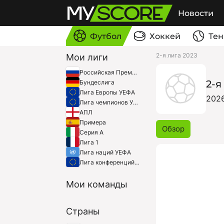
Новости
Футбол
Хоккей
Тен
2-я лига 2023
Мои лиги
Российская Премьер-Лига
2-я
Бундеслига
Лига Европы УЕФА
202
Лига чемпионов УЕФА
АПЛ
Примера
Обзор
Серия A
Лига 1
Лига наций УЕФА
Лига конференций УЕФА
Мои команды
Страны