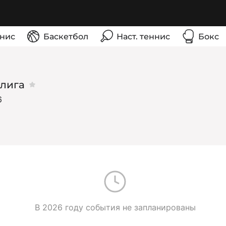
нис
Баскетбол
Наст. теннис
Бокс
 лига
6
В 2026 году события не запланированы