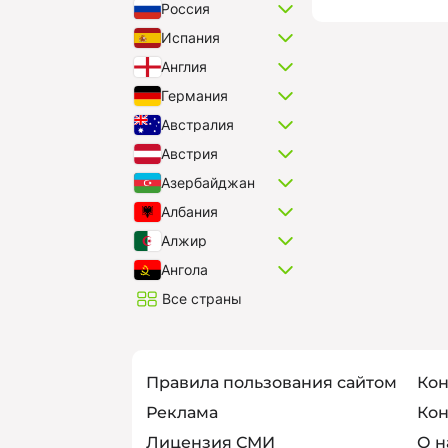
Россия
Испания
Англия
Германия
Австралия
Австрия
Азербайджан
Албания
Алжир
Ангола
Все страны
Правила пользования сайтом
Кон
Реклама
Кон
Лицензия СМИ
О н