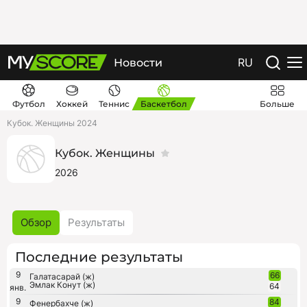
RU
Новости
Футбол
Хоккей
Теннис
Баскетбол
Больше
Кубок. Женщины 2024
Кубок. Женщины
2026
Обзор
Результаты
Последние результаты
9
66
Галатасарай (ж)
Эмлак Конут (ж)
64
янв.
9
84
Фенербахче (ж)