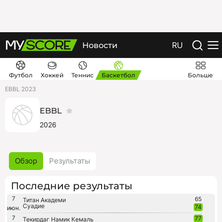
RU
Новости
Футбол
Хоккей
Теннис
Баскетбол
Больше
EBBL 2023
EBBL
2026
Обзор
Результаты
Последние результаты
7
65
Титан Академи
Суадие
74
июн.
7
77
Текирдаг Намик Кемаль