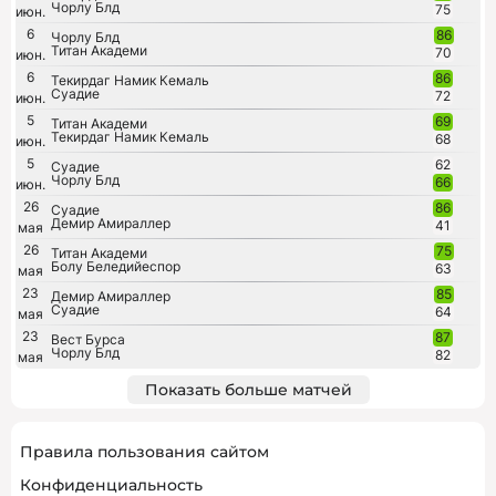
Чорлу Блд
75
июн.
6
86
Чорлу Блд
Титан Академи
70
июн.
6
86
Текирдаг Намик Кемаль
Суадие
72
июн.
5
69
Титан Академи
Текирдаг Намик Кемаль
68
июн.
5
62
Суадие
Чорлу Блд
66
июн.
26
86
Суадие
Демир Амираллер
41
мая
26
75
Титан Академи
Болу Беледийеспор
63
мая
23
85
Демир Амираллер
Суадие
64
мая
23
87
Вест Бурса
Чорлу Блд
82
мая
Показать больше матчей
Правила пользования сайтом
Конфиденциальность