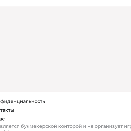
фиденциальность
такты
ас
является букмекерской конторой и не организует иг