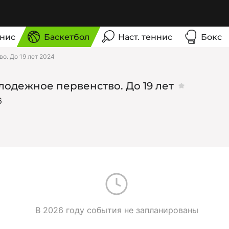
нис
Баскетбол
Наст. теннис
Бокс
о. До 19 лет 2024
одежное первенство. До 19 лет
6
В 2026 году события не запланированы