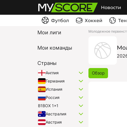
Новости
Футбол
Хоккей
Тен
Молодежное первенств
Мои лиги
Мол
Мои команды
202
Страны
Обзор
Англия
Германия
Испания
Россия
B1BOX 1x1
Австралия
Австрия