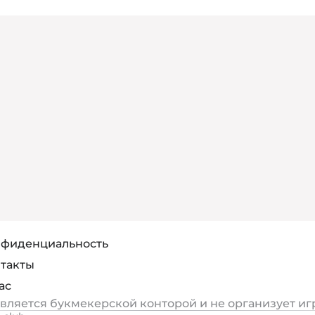
фиденциальность
такты
ас
является букмекерской конторой и не организует иг