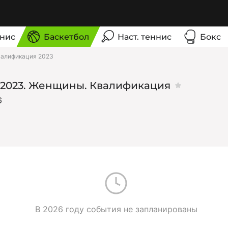
нис
Баскетбол
Наст. теннис
Бокс
валификация 2023
-2023. Женщины. Квалификация
6
В 2026 году события не запланированы