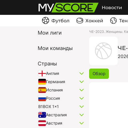
Новости
Футбол
Хоккей
Тен
ЧЕ-2023. Женщины. К
Мои лиги
ЧЕ
Мои команды
202
Страны
Обзор
Англия
Германия
Испания
Россия
B1BOX 1x1
Австралия
Австрия