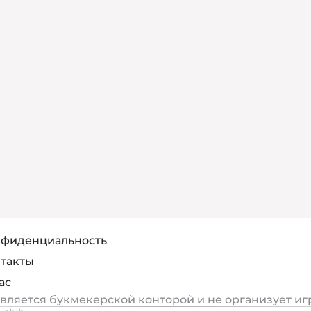
фиденциальность
такты
ас
является букмекерской конторой и не организует иг