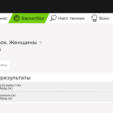
нис
Баскетбол
Наст. теннис
Бокс
бок. Женщины
6
таты
результаты
 Бухарест (ж)
Арад (ж)
овиште (ж)
Арад (ж)