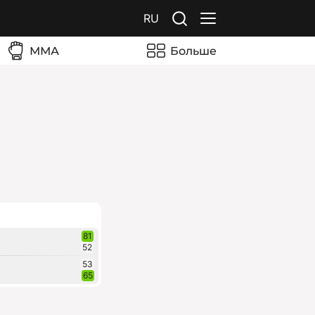
RU
ММА
Больше
81
52
53
65