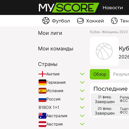
Новости
Футбол
Хоккей
Тен
Кубок. Женщины 2023
Мои лиги
Ку
Мои команды
202
Страны
Обзор
Резуль
Англия
Германия
Последние 
Испания
21 февр.
Рапид
Россия
ФСС 
Завершен
B1BOX 1x1
20 февр.
Тырг
ФСС 
Завершен
Австралия
Австрия