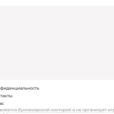
фиденциальность
такты
ас
является букмекерской конторой и не организует иг