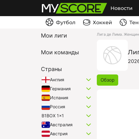
Новости
Футбол
Хоккей
Тен
Лига де Лима. Женщи
Мои лиги
Ли
Мои команды
202
Страны
Обзор
Англия
Германия
Испания
Россия
B1BOX 1x1
Австралия
Австрия