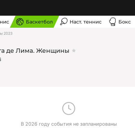
нис
Баскетбол
Наст. теннис
Бокс
ны 2023
га де Лима. Женщины
6
В 2026 году события не запланированы