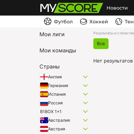
Новости
Футбол
Хоккей
Тен
Результаты и статисти
Мои лиги
Все
Мои команды
Нет результатов
Страны
Англия
Германия
Испания
Россия
B1BOX 1x1
Австралия
Австрия