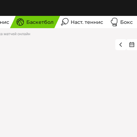
нис
Баскетбол
Наст. теннис
Бокс
ка матчей онлайн