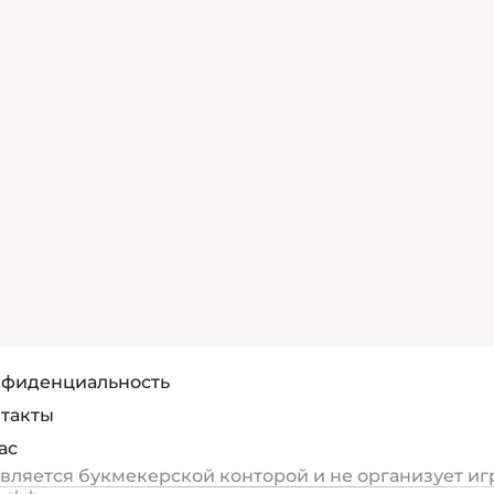
фиденциальность
такты
ас
является букмекерской конторой и не организует иг