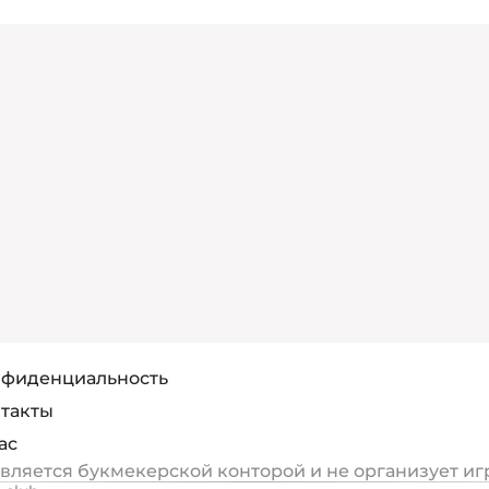
фиденциальность
такты
ас
является букмекерской конторой и не организует иг