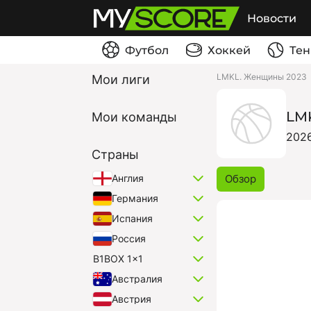
Новости
Футбол
Хоккей
Тен
LMKL. Женщины 2023
Мои лиги
LM
Мои команды
202
Страны
Обзор
Англия
Германия
Испания
Россия
B1BOX 1x1
Австралия
Австрия