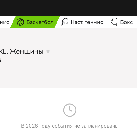
нис
Баскетбол
Наст. теннис
Бокс
KL. Женщины
6
В 2026 году события не запланированы