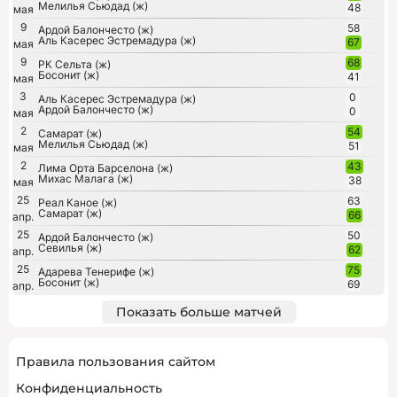
Мелилья Сьюдад (ж)
48
мая
9
58
Ардой Балончесто (ж)
Аль Касерес Эстремадура (ж)
67
мая
9
68
РК Сельта (ж)
Босонит (ж)
41
мая
3
0
Аль Касерес Эстремадура (ж)
Ардой Балончесто (ж)
0
мая
2
54
Самарат (ж)
Мелилья Сьюдад (ж)
51
мая
2
43
Лима Орта Барселона (ж)
Михас Малага (ж)
38
мая
25
63
Реал Каное (ж)
Самарат (ж)
66
апр.
25
50
Ардой Балончесто (ж)
Севилья (ж)
62
апр.
25
75
Адарева Тенерифе (ж)
Босонит (ж)
69
апр.
Показать больше матчей
Правила пользования сайтом
Конфиденциальность