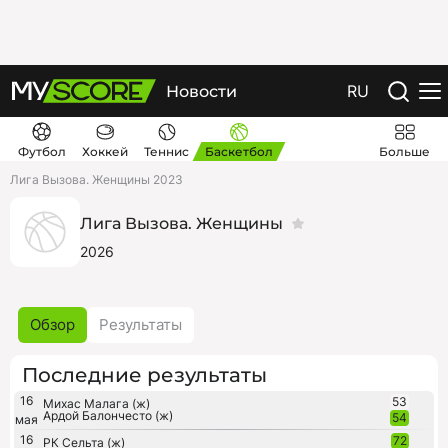
RU
Новости
Футбол
Хоккей
Теннис
Баскетбол
Больше
Лига Вызова. Женщины 2023
Лига Вызова. Женщины
2026
Обзор
Результаты
Последние результаты
16
53
Михас Малага (ж)
Ардой Балончесто (ж)
54
мая
16
72
РК Сельта (ж)