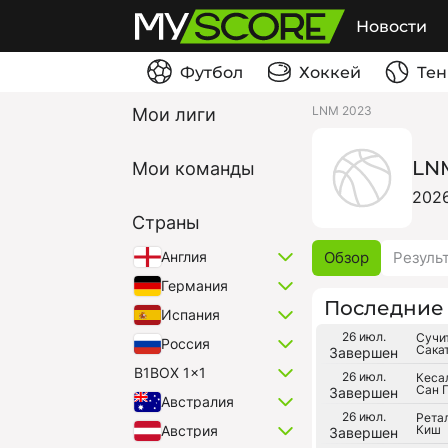
Новости
Футбол
Хоккей
Тен
LNM 2023
Мои лиги
LN
Мои команды
202
Страны
Обзор
Резуль
Англия
Германия
Последние 
Испания
26 июл.
Сучи
Россия
Сака
Завершен
B1BOX 1x1
26 июл.
Кеса
Сан 
Завершен
Австралия
26 июл.
Рета
Киш
Австрия
Завершен