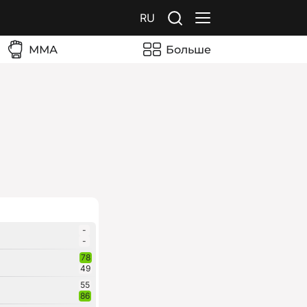
RU
ММА
Больше
-
-
78
49
55
86