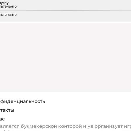
лулеу
льтенанго
льтенанго
фиденциальность
такты
ас
является букмекерской конторой и не организует иг