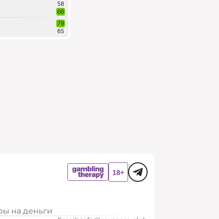
58
66
79
65
ры на деньги