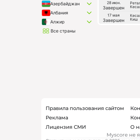
28 июн.
Рета
Азербайджан
Кеса
Завершен
Албания
17 мая
Кеса
Киш
Завершен
Алжир
Все страны
Правила пользования сайтом
Кон
Реклама
Кон
Лицензия СМИ
О н
Myscore не 