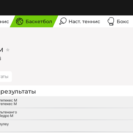
нис
Баскетбол
Наст. теннис
Бокс
M
6
таты
результаты
тепекес М
тепекес М
льтенанго
Педро М
лулеу