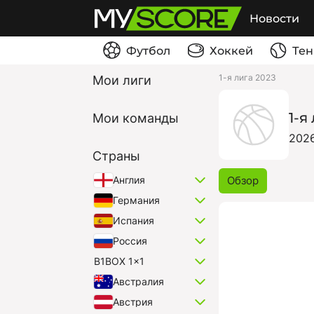
Новости
Футбол
Хоккей
Тен
1-я лига 2023
Мои лиги
1-я
Мои команды
202
Страны
Обзор
Англия
Германия
Испания
Россия
B1BOX 1x1
Австралия
Австрия