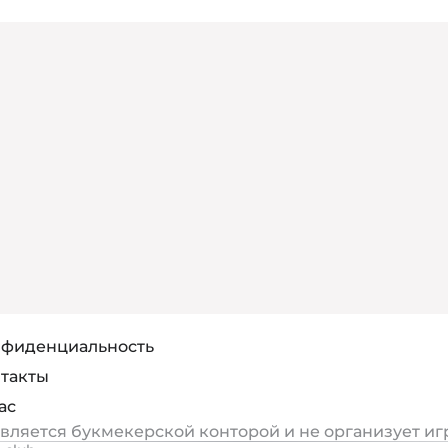
фиденциальность
такты
ас
является букмекерской конторой и не организует иг