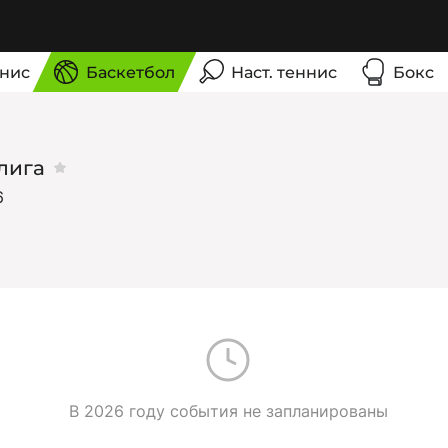
нис
Баскетбол
Наст. теннис
Бокс
 лига
6
В 2026 году события не запланированы