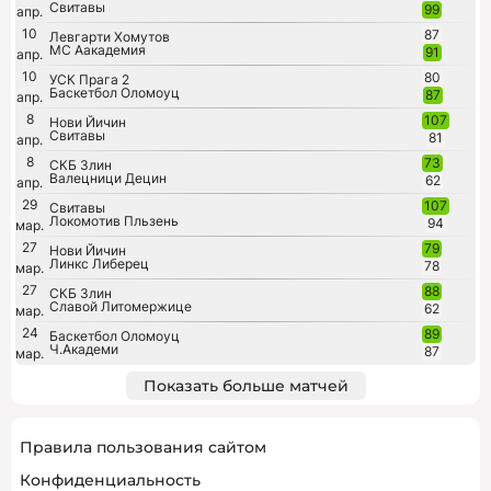
Свитавы
99
апр.
10
87
Левгарти Хомутов
МС Аакадемия
91
апр.
10
80
УСК Прага 2
Баскетбол Оломоуц
87
апр.
8
107
Нови Йичин
Свитавы
81
апр.
8
73
СКБ Злин
Валецници Децин
62
апр.
29
107
Свитавы
Локомотив Пльзень
94
мар.
27
79
Нови Йичин
Линкс Либерец
78
мар.
27
88
СКБ Злин
Славой Литомержице
62
мар.
24
89
Баскетбол Оломоуц
Ч.Академи
87
мар.
Показать больше матчей
Правила пользования сайтом
Конфиденциальность