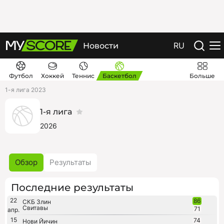
RU
Новости
Футбол
Хоккей
Теннис
Баскетбол
Больше
1-я лига 2023
1-я лига
2026
Обзор
Результаты
Последние результаты
22
86
СКБ Злин
Свитавы
71
апр.
15
74
Нови Йичин