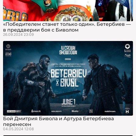
«Победителем станет только один». Бетербиев —
в преддверии боя с Биволом
26.09.2024 23:09
Бой Дмитрия Бивола и Артура Бетербиева
перенесен
04.05.2024 12:08