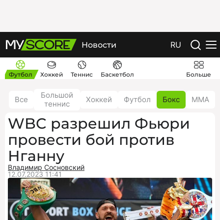
RU
Новости
Футбол
Хоккей
Теннис
Баскетбол
Больше
Большой
Все
Хоккей
Футбол
Бокс
ММА
теннис
WBC разрешил Фьюри
провести бой против
Нганну
Владимир Сосновский
12.07.2023 11:41