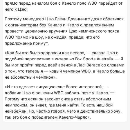
прямо перед началом боя с Канело пояс WBO перейдет от
него к Цзю.
Поэтому менеджер Цзю Гленн Дженнингс даже обратился
к организаторам боя Канело и Чарло с предложением
провести церемонию вручения Цзю чемпионского пояса
WBO прямо на шоу, не ожидая, правда, что его
предложение примут.
«Как бы это было здорово и как весело, — сказал Цзю о
подобной перспективе в интервью Fox Sports Australia. — Я
бы мог пройти перед всей ареной в Лас-Вегасе со словами
о том, что теперь я — новый чемпион WBO, а Чарло больше
не абсолютный чемпион».
«И это сделает ситуацию еще более интересной, —
добавил Цзю о решении WBO забрать пояс у Чарло. —
Потому что если он захочет снова стать абсолютным
чемпионом, он знает, где меня найти. То есть наш бой
неизбежен. Но, честно говоря, чего я действительно хочу,
так это боя с победителем Канело-Чарло».