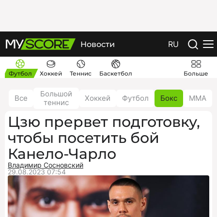
RU
Новости
Футбол
Хоккей
Теннис
Баскетбол
Больше
Большой
Все
Хоккей
Футбол
Бокс
ММА
теннис
Цзю прервет подготовку,
чтобы посетить бой
Канело-Чарло
Владимир Сосновский
29.08.2023 07:54