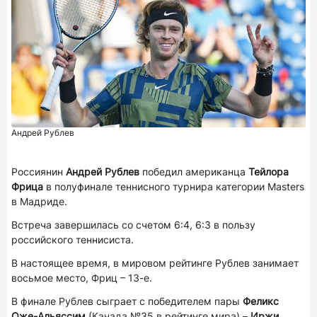
Андрей Рублев
Россиянин
Андрей Рублев
победил американца
Тейлора
Фрица
в полуфинале теннисного турнира категории Masters
в Мадриде.
Встреча завершилась со счетом 6:4, 6:3 в пользу
российского теннисиста.
В настоящее время, в мировом рейтинге Рублев занимает
восьмое место, Фриц – 13-е.
В финале Рублев сыграет с победителем пары
Феликс
Оже-Альяссим
(Канада №35 в рейтинге мира) –
Иржи