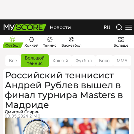
RU
Новости
Футбол
Хоккей
Теннис
Баскетбол
Больше
Большой
Все
Хоккей
Футбол
Бокс
ММА
теннис
Российский теннисист
Андрей Рублев вышел в
финал турнира Masters в
Мадриде
Дмитрий Спирин
03.05.2024 21:40