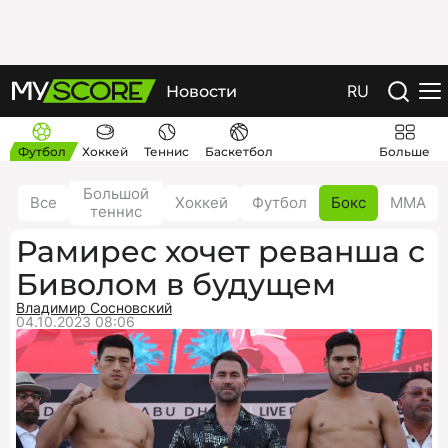
RU
Новости
Футбол
Хоккей
Теннис
Баскетбол
Больше
Большой
Все
Хоккей
Футбол
Бокс
ММА
теннис
Рамирес хочет реванша с
Биволом в будущем
Владимир Сосновский
04.10.2023 08:06