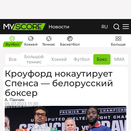
RU
Новости
Футбол
Хоккей
Теннис
Баскетбол
Больше
Большой
Все
Хоккей
Футбол
Бокс
ММА
теннис
Кроуфорд нокаутирует
Спенса — белорусский
боксер
А. Панчин
05.07.2023 11:30