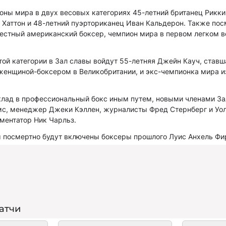
ны мира в двух весовых категориях 45-летний британец Рикки 
 Хаттон и 48-летний пуэрториканец Иван Кальдерон. Также пос
вестный американский боксер, чемпион мира в первом легком в
ой категории в Зал славы войдут 55-летняя Джейн Кауч, ставш
женщиной-боксером в Великобритании, и экс-чемпионка мира и
вклад в профессиональный бокс иным путем, новыми членами За
мс, менеджер Джеки Кэллен, журналисты Фред Стернберг и Уо
ментатор Ник Чарльз.
ы посмертно будут включены боксеры прошлого Луис Анхель Фир
атчи