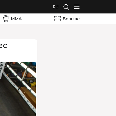
RU
ММА
Больше
ес