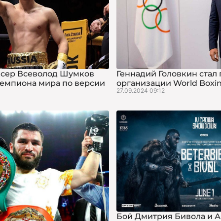
ксер Всеволод Шумков
Геннадий Головкин стал
чемпиона мира по версии
организации World Boxi
27.09.2024 09:12
Бой Дмитрия Бивола и А