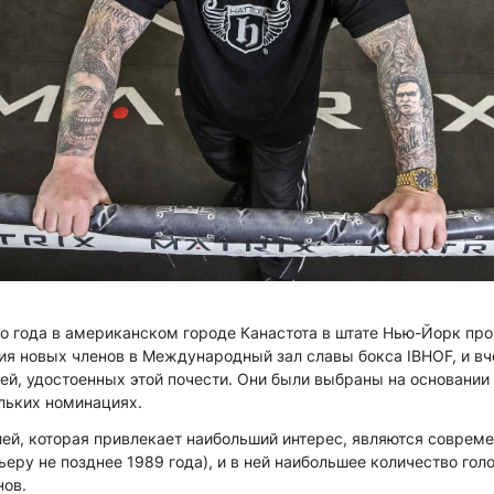
о года в американском городе Канастота в штате Нью-Йорк пр
ия новых членов в Международный зал славы бокса IBHOF, и вч
й, удостоенных этой почести. Они были выбраны на основании 
льких номинациях.
ией, которая привлекает наибольший интерес, являются соврем
еру не позднее 1989 года), и в ней наибольшее количество гол
нов.