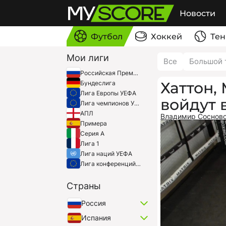
Новости
Футбол
Хоккей
Тен
Мои лиги
Все
Большой 
Российская Премьер-Лига
Хаттон,
Бундеслига
Лига Европы УЕФА
войдут 
Лига чемпионов УЕФА
АПЛ
Владимир Соснов
Примера
Серия A
Лига 1
Лига наций УЕФА
Лига конференций УЕФА
Страны
Россия
Испания