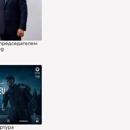
 председателем
ng
ртура