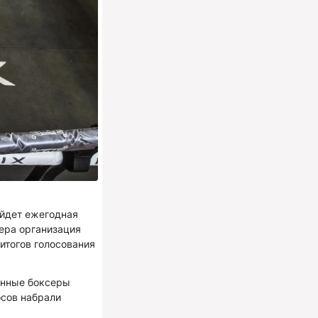
ойдет ежегодная
ера организация
итогов голосования
енные боксеры
осов набрали