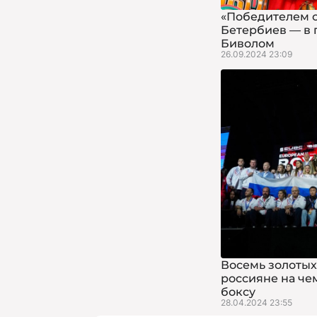
«Победителем с
Бетербиев — в 
Биволом
26.09.2024 23:09
Восемь золотых
россияне на че
боксу
28.04.2024 23:55