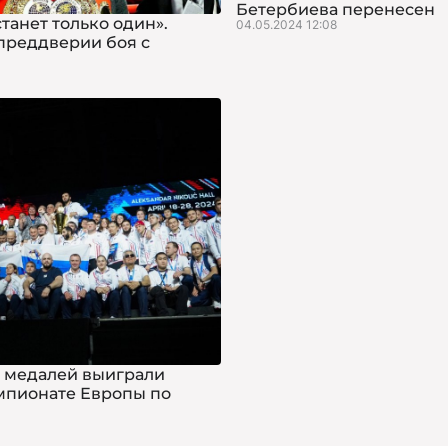
Бетербиева перенесен
танет только один».
04.05.2024 12:08
преддверии боя с
 медалей выиграли
мпионате Европы по