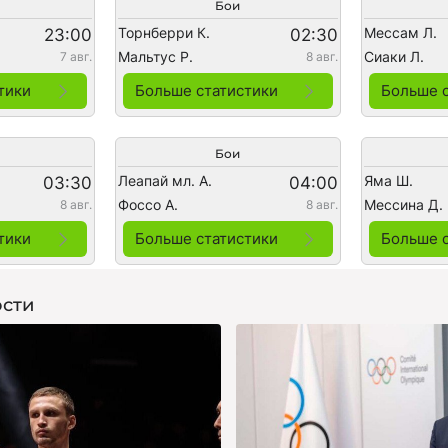
Бои
Торнберри К.
Мессам Л.
23:00
02:30
Мальтус Р.
Сиаки Л.
7 авг.
8 авг.
тики
Больше статистики
Больше 
Бои
Леапай мл. А.
Яма Ш.
03:30
04:00
Фоссо А.
Мессина Д.
8 авг.
8 авг.
тики
Больше статистики
Больше 
сти