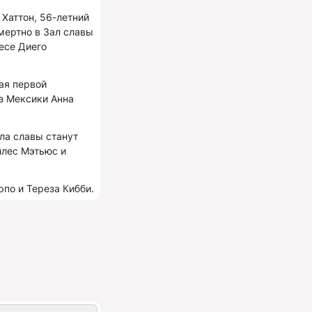
Хаттон, 56-летний
мертно в Зал славы
есе Диего
ая первой
з Мексики Анна
ла славы станут
ллес Мэтьюс и
по и Тереза Кибби.