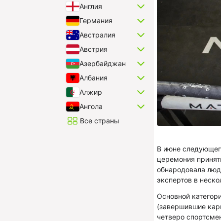
Англия
Германия
Австралия
Австрия
Азербайджан
Албания
Алжир
Ангола
Все страны
В июне следующег
церемония принят
обнародовала люде
экспертов в неско
Основной категор
(завершившие карь
четверо спортсме