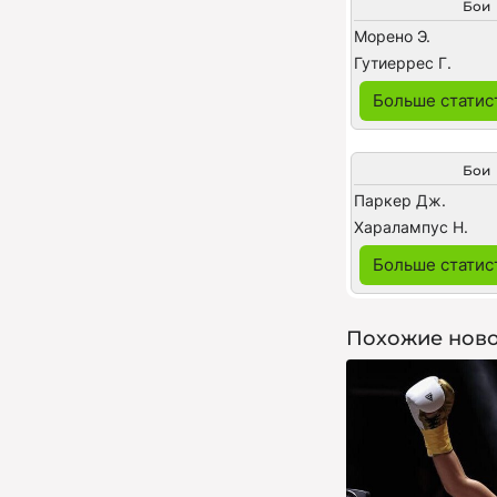
Бои
Морено Э.
Гутиеррес Г.
Больше статис
Бои
Паркер Дж.
Харалампус Н.
Больше статис
Похожие ново