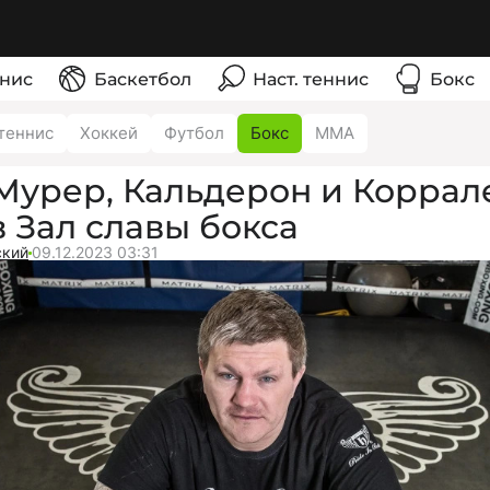
нис
Баскетбол
Наст. теннис
Бокс
теннис
Хоккей
Футбол
Бокс
ММА
 Мурер, Кальдерон и Коррал
в Зал славы бокса
ский
09.12.2023 03:31