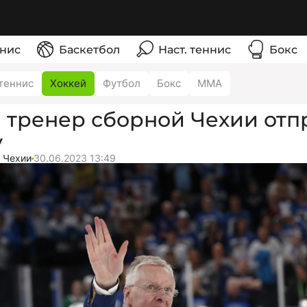
нис
Баскетбол
Наст. теннис
Бокс
теннис
Хоккей
Футбол
Бокс
ММА
 тренер сборной Чехии отп
у
 Чехии
30.06.2023 13:49