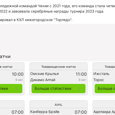
лодежной командой Чехии с 2021 года, его команда стала четв
2022 и завоевала серебряные награды турнира 2023 года.
ировал в КХЛ нижегородское "Торпедо".
атчи
е матчи
Товарищеские матчи
Товар
Омские Крылья
Ижсталь
10:00
11:00
Динамо Алтай
Торос
8 авг.
8 авг.
тики
Больше статистики
Больше 
AIHL
Канберра Брэйв
Аделаида А
07:00
07:00