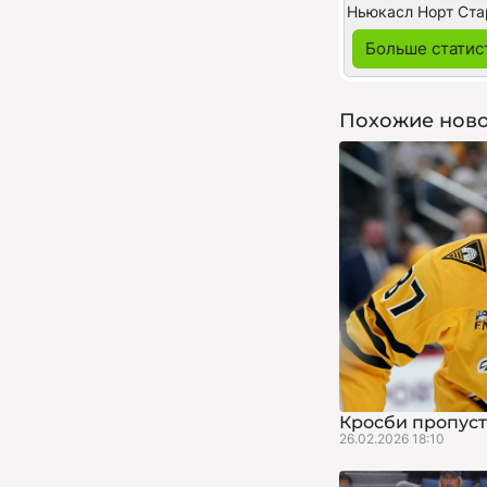
Ньюкасл Норт Ста
Больше статис
Похожие ново
Кросби пропуст
26.02.2026 18:10