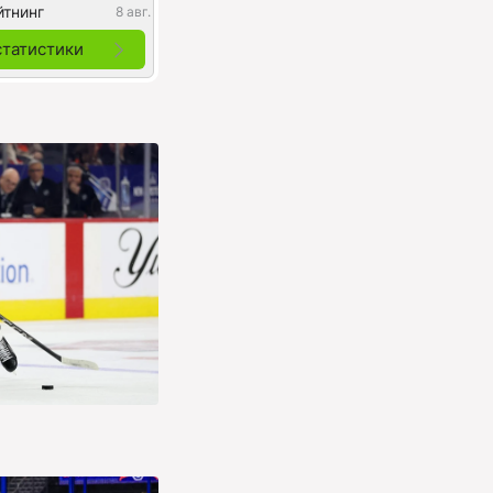
йтнинг
8 авг.
статистики