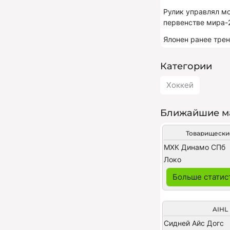
Рулик управлял мо
первенстве мира-
Ялонен ранее трен
Категории
Хоккей
Ближайшие м
Товарищески
МХК Динамо СПб
Локо
Больше статис
AIHL
Сидней Айс Догс