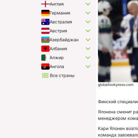
Англия
Германия
Австралия
Австрия
Азербайджан
Албания
Алжир
Ангола
Все страны
globallookpress.com
Финский специалис
Ялонена сменит р
менеджером коман
Кари Ялонен возгл
команда завоевала