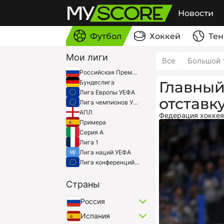
Новости
Футбол
Хоккей
Тен
Мои лиги
Все
Большой 
Российская Премьер-Лига
Главный
Бундеслига
Лига Европы УЕФА
отставк
Лига чемпионов УЕФА
АПЛ
Федерация хоккея
Примера
Серия A
Лига 1
Лига наций УЕФА
Лига конференций УЕФА
Страны
Россия
Испания