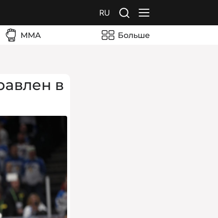
RU
ММА
Больше
равлен в