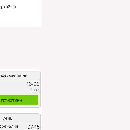
ертой на
ищеские матчи
13:00
8 авг.
статистики
AIHL
дреналин
07:15