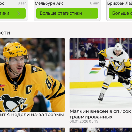
рс
Мельбурн Айс
Брисбен Ла
8 авг.
8 авг.
тики
Больше статистики
Больше 
сти
Малкин внесен в список
ит 4 недели из-за травмы
травмированных
06.01.2026 05:15