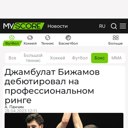
RU
Новости
Футбол
Хоккей
Теннис
Баскетбол
Больше
Большой
Все
Хоккей
Футбол
Бокс
ММА
теннис
Джамбулат Бижамов
дебютировал на
профессиональном
ринге
А. Панчин
29.04.2023 12:11