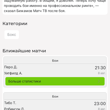
задуманную работу. В общем, я доволен. Теперь хочу чаще
проводить бои именно на профессиональном ринге», —
сказал Бижамов Матч ТВ после боя.
Категории
Бокс
Ближайшие матчи
Бои
Перо Д.
21:30
Уитфилд А.
8 авг.
Больше статистики
Бои
Тибо Т.
23:00
Робинсон Д.
8 авг.