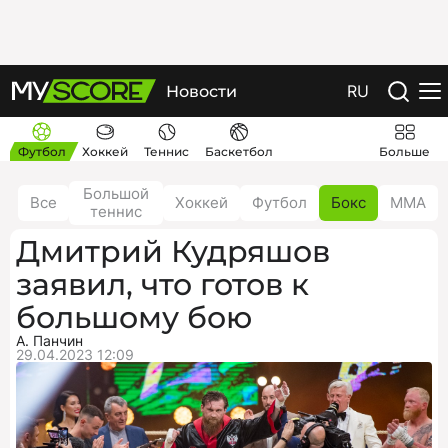
RU
Новости
Футбол
Хоккей
Теннис
Баскетбол
Больше
Большой
Все
Хоккей
Футбол
Бокс
ММА
теннис
Дмитрий Кудряшов
заявил, что готов к
большому бою
А. Панчин
29.04.2023 12:09