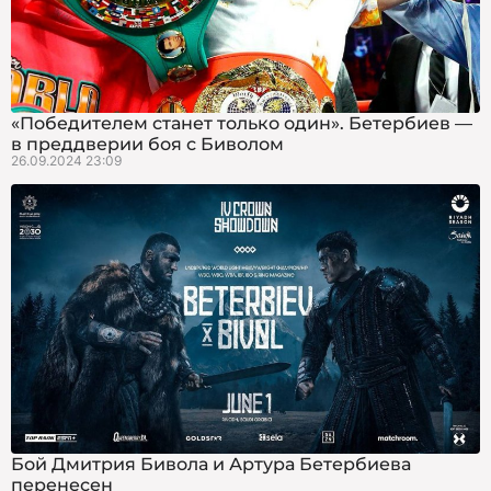
«Победителем станет только один». Бетербиев —
в преддверии боя с Биволом
26.09.2024 23:09
Бой Дмитрия Бивола и Артура Бетербиева
перенесен