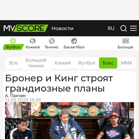
RU
Новости
Футбол
Хоккей
Теннис
Баскетбол
Больше
Большой
Все
Хоккей
Футбол
Бокс
ММА
теннис
Бронер и Кинг строят
грандиозные планы
А. Панчин
12.05.2023 10:45