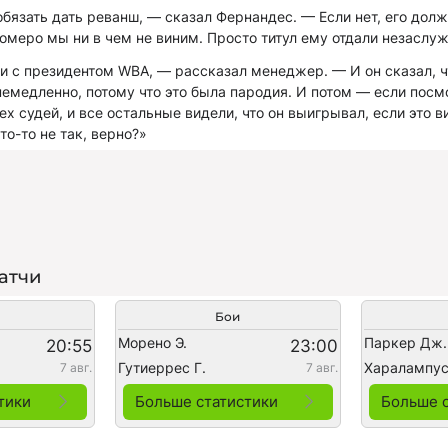
бязать дать реванш, — сказал Фернандес. — Если нет, его долж
омеро мы ни в чем не виним. Просто титул ему отдали незаслуж
 с президентом WBA, — рассказал менеджер. — И он сказал, ч
емедленно, потому что это была пародия. И потом — если посмо
ех судей, и все остальные видели, что он выигрывал, если это 
то-то не так, верно?»
атчи
Бои
Морено Э.
Паркер Дж.
20:55
23:00
Гутиеррес Г.
Харалампус
7 авг.
7 авг.
тики
Больше статистики
Больше 