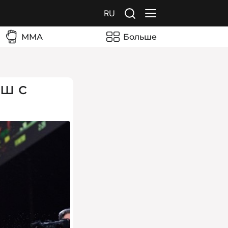
RU
ММА
Больше
нш с