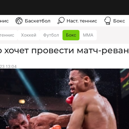
нис
Баскетбол
Наст. теннис
Бокс
теннис
Хоккей
Футбол
Бокс
ММА
 хочет провести матч-рева
23 13:04