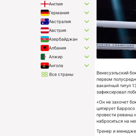
Англия
Германия
Австралия
Австрия
Азербайджан
Албания
Алжир
Ангола
Венесуэльский бо
Все страны
первом полусредн
вакантный титул 1
зафиксировал поб
«Он не захочет бо
цитирует Барросо 
провести реванш и
наброситься на нег
Тренер и менедже