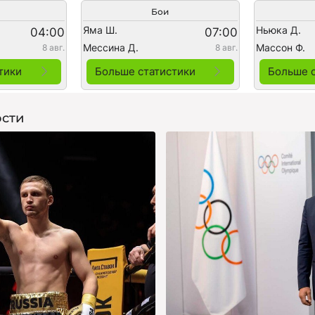
Бои
Яма Ш.
Ньюка Д.
04:00
07:00
Мессина Д.
Массон Ф.
8 авг.
8 авг.
тики
Больше статистики
Больше 
сти