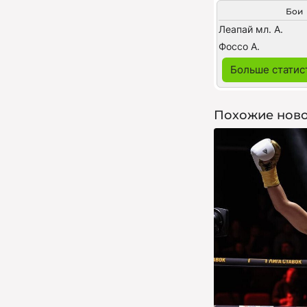
Бои
Леапай мл. А.
Фоссо А.
Больше статис
Похожие ново