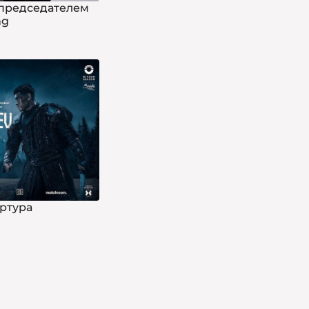
 председателем
ng
ртура