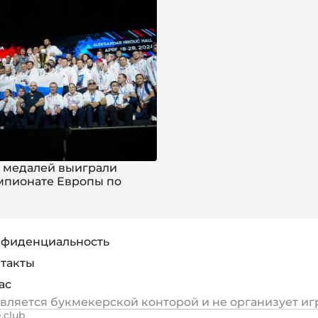
 медалей выиграли
мпионате Европы по
фиденциальность
такты
ас
является букмекерской конторой и не организует иг
.club