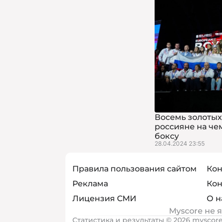
Восемь золотых
россияне на че
боксу
28.04.2024 23:55
Правила пользования сайтом
Кон
Реклама
Кон
Лицензия СМИ
О н
Myscore не 
Статистика и результаты © 2026 myscore