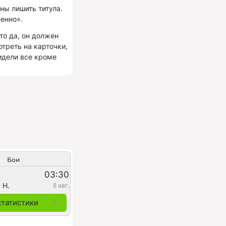
ны лишить титула.
енно».
то да, он должен
треть на карточки,
видели все кроме
Бои
03:30
 Н.
8 авг.
статистики