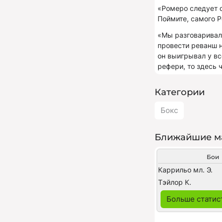
«Ромеро следует о
Поймите, самого Р
«Мы разговаривали
провести реванш н
он выигрывал у вс
рефери, то здесь ч
Категории
Бокс
Ближайшие м
Бои
Каррильо мл. Э.
Тэйлор К.
Больше статис