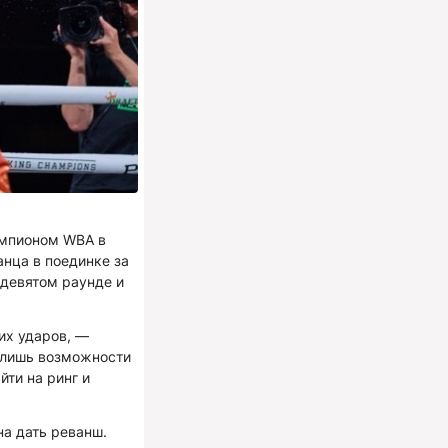
емпионом WBA в
нца в поединке за
 девятом раунде и
оих ударов, —
у лишь возможности
йти на ринг и
а дать реванш.