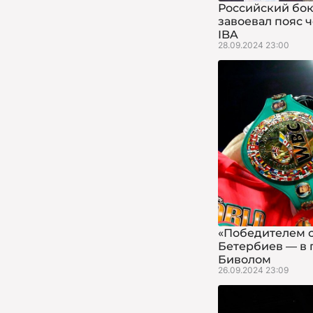
Российский бо
завоевал пояс 
IBA
28.09.2024 23:00
«Победителем с
Бетербиев — в 
Биволом
26.09.2024 23:09