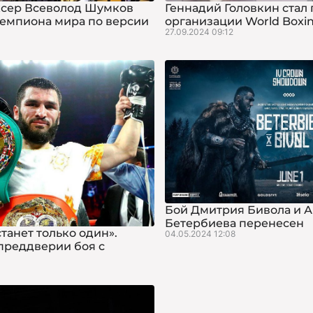
ксер Всеволод Шумков
Геннадий Головкин стал
чемпиона мира по версии
организации World Boxi
27.09.2024 09:12
Бой Дмитрия Бивола и А
Бетербиева перенесен
танет только один».
04.05.2024 12:08
преддверии боя с