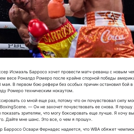
ксер Исмаэль Барросо хочет провести матч-реванш с новым ч
ем весе Роналдо Ромеро после крайне спорной победы америка
3 мая. В первом бою рефери без особых причин остановил бой в
еду Ромеро техническим нокаутом.
ксировать со мной еще раз, потому что он почувствовал силу м
BoxingScene. — Он не захочет почувствовать ее снова. Я прош
 показать зрителям, что могу боксировать еще лучше. Я хочу вы
о. Дайте мне шанс. Это все, о чем я прошу».
р Барросо Освари Фернадес надеется, что WBA обяжет чемпион