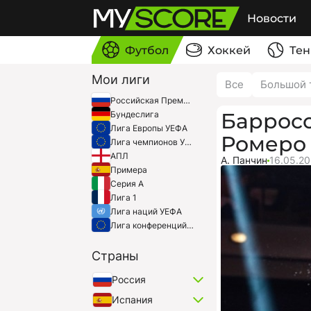
Новости
Футбол
Хоккей
Тен
Мои лиги
Все
Большой 
Российская Премьер-Лига
Барросо
Бундеслига
Лига Европы УЕФА
Ромеро
Лига чемпионов УЕФА
АПЛ
А. Панчин
16.05.20
Примера
Серия A
Лига 1
Лига наций УЕФА
Лига конференций УЕФА
Страны
Россия
Испания